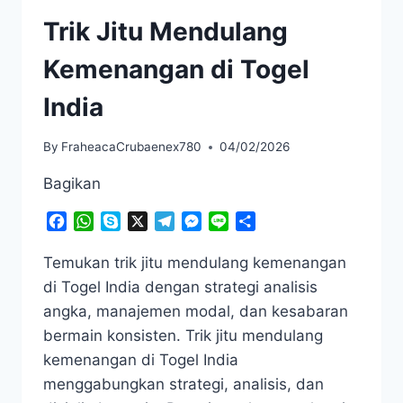
Trik Jitu Mendulang
Kemenangan di Togel
India
By
FraheacaCrubaenex780
04/02/2026
Bagikan
Facebook
WhatsApp
Skype
X
Telegram
Messenger
Line
Share
Temukan trik jitu mendulang kemenangan
di Togel India dengan strategi analisis
angka, manajemen modal, dan kesabaran
bermain konsisten. Trik jitu mendulang
kemenangan di Togel India
menggabungkan strategi, analisis, dan