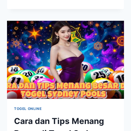
MEMBACA
ANGKA
TOGEL
LAOS
LEWAT
SYAIR
AKURAT
TOGEL ONLINE
Cara dan Tips Menang