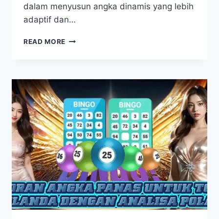
dalam menyusun angka dinamis yang lebih
adaptif dan…
POLA
READ MORE
JITU
UNTUK
TOGEL
BAHAMAS
PAKAI
PENYUSUNAN
ANGKA
DINAMIS