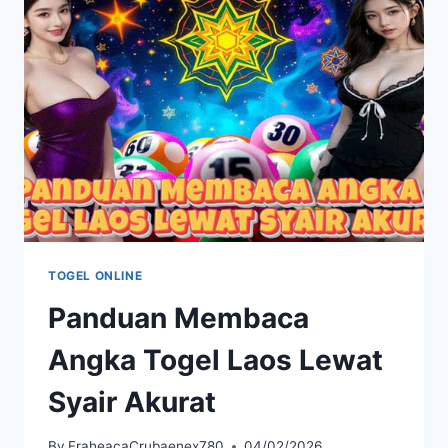
DENGAN
PREDIKSI
SYAIR
TOGEL ONLINE
Panduan Membaca
Angka Togel Laos Lewat
Syair Akurat
By
FraheacaCrubaenex780
04/02/2026