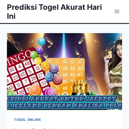
Skip
Prediksi Togel Akurat Hari
to
Ini
content
TOGEL ONLINE