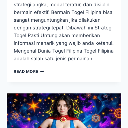
strategi angka, modal teratur, dan disiplin
bermain efektif. Bermain Togel Filipina bisa
sangat menguntungkan jika dilakukan
dengan strategi tepat. Dibawah ini Strategi
Togel Pasti Untung akan memberikan
informasi menarik yang wajib anda ketahui.
Mengenal Dunia Togel Filipina Togel Filipina
adalah salah satu jenis permainan…
TIPS
READ MORE
TERBAIK
MAIN
TOGEL
FILIPINA
UNTUK
JACKPOT
BESAR