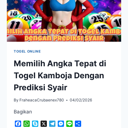
TOGEL ONLINE
Memilih Angka Tepat di
Togel Kamboja Dengan
Prediksi Syair
By
FraheacaCrubaenex780
04/02/2026
Bagikan
Facebook
WhatsApp
Skype
X
Telegram
Messenger
Line
Share