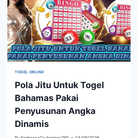
INGGRIS
TOGEL ONLINE
Pola Jitu Untuk Togel
Bahamas Pakai
Penyusunan Angka
Dinamis
By
FraheacaCrubaenex780
04/08/2026