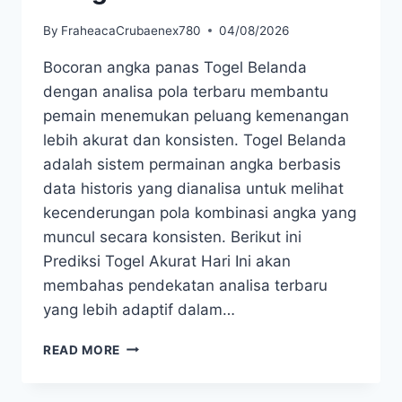
By
FraheacaCrubaenex780
04/08/2026
Bocoran angka panas Togel Belanda
dengan analisa pola terbaru membantu
pemain menemukan peluang kemenangan
lebih akurat dan konsisten. Togel Belanda
adalah sistem permainan angka berbasis
data historis yang dianalisa untuk melihat
kecenderungan pola kombinasi angka yang
muncul secara konsisten. Berikut ini
Prediksi Togel Akurat Hari Ini akan
membahas pendekatan analisa terbaru
yang lebih adaptif dalam…
BOCORAN
READ MORE
ANGKA
PANAS
UNTUK