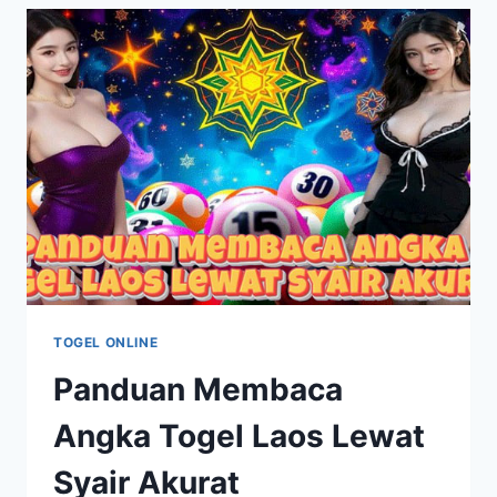
TOGEL
KAMBOJA
DENGAN
PREDIKSI
SYAIR
TOGEL ONLINE
Panduan Membaca
Angka Togel Laos Lewat
Syair Akurat