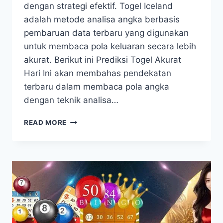
dengan strategi efektif. Togel Iceland
adalah metode analisa angka berbasis
pembaruan data terbaru yang digunakan
untuk membaca pola keluaran secara lebih
akurat. Berikut ini Prediksi Togel Akurat
Hari Ini akan membahas pendekatan
terbaru dalam membaca pola angka
dengan teknik analisa…
PREDIKSI
READ MORE
AKURAT
UNTUK
JACKPOT
TOGEL
ICELAND
DENGAN
ANALISA
POLA