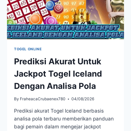
TOGEL ONLINE
Prediksi Akurat Untuk
Jackpot Togel Iceland
Dengan Analisa Pola
By
FraheacaCrubaenex780
04/08/2026
Prediksi akurat Togel Iceland berbasis
analisa pola terbaru memberikan panduan
bagi pemain dalam mengejar jackpot