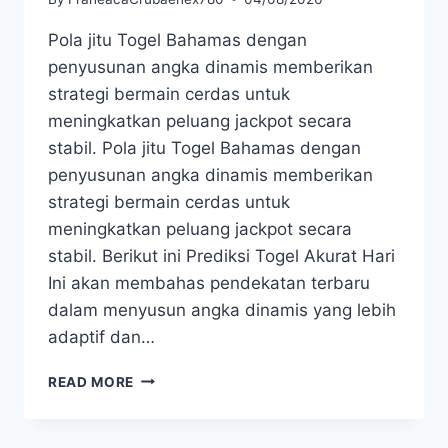
Pola jitu Togel Bahamas dengan
penyusunan angka dinamis memberikan
strategi bermain cerdas untuk
meningkatkan peluang jackpot secara
stabil. Pola jitu Togel Bahamas dengan
penyusunan angka dinamis memberikan
strategi bermain cerdas untuk
meningkatkan peluang jackpot secara
stabil. Berikut ini Prediksi Togel Akurat Hari
Ini akan membahas pendekatan terbaru
dalam menyusun angka dinamis yang lebih
adaptif dan…
POLA
READ MORE
JITU
UNTUK
TOGEL