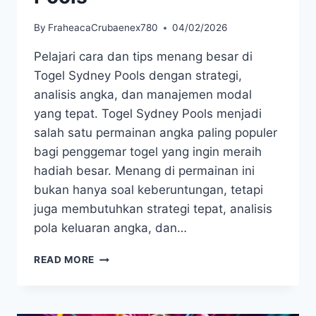
By
FraheacaCrubaenex780
04/02/2026
Pelajari cara dan tips menang besar di
Togel Sydney Pools dengan strategi,
analisis angka, dan manajemen modal
yang tepat. Togel Sydney Pools menjadi
salah satu permainan angka paling populer
bagi penggemar togel yang ingin meraih
hadiah besar. Menang di permainan ini
bukan hanya soal keberuntungan, tetapi
juga membutuhkan strategi tepat, analisis
pola keluaran angka, dan…
CARA
READ MORE
DAN
TIPS
MENANG
BESAR