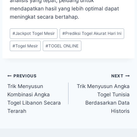
analisis yang tepat, peluang untuk
mendapatkan hasil yang lebih optimal dapat
meningkat secara bertahap.
Post
#
Jackpot Togel Mesir
#
Prediksi Togel Akurat Hari Ini
Tags:
#
Togel Mesir
#
TOGEL ONLINE
Post
PREVIOUS
NEXT
Trik Menyusun
Trik Menyusun Angka
navigation
Kombinasi Angka
Togel Tunisia
Togel Libanon Secara
Berdasarkan Data
Terarah
Historis