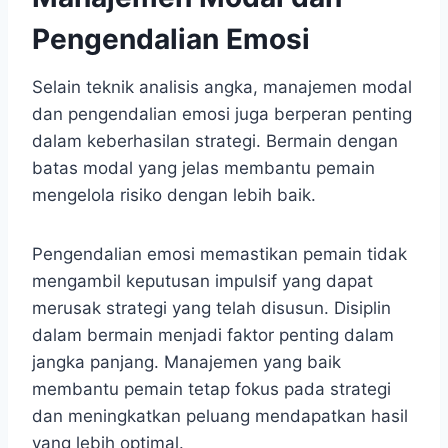
Pengendalian Emosi
Selain teknik analisis angka, manajemen modal
dan pengendalian emosi juga berperan penting
dalam keberhasilan strategi. Bermain dengan
batas modal yang jelas membantu pemain
mengelola risiko dengan lebih baik.
Pengendalian emosi memastikan pemain tidak
mengambil keputusan impulsif yang dapat
merusak strategi yang telah disusun. Disiplin
dalam bermain menjadi faktor penting dalam
jangka panjang. Manajemen yang baik
membantu pemain tetap fokus pada strategi
dan meningkatkan peluang mendapatkan hasil
yang lebih optimal.