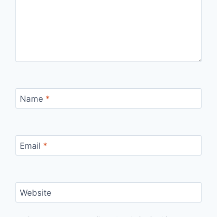
Name
*
Email
*
Website