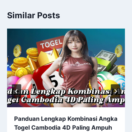
Similar Posts
Panduan Lengkap Kombinasi Angka
Togel Cambodia 4D Paling Ampuh