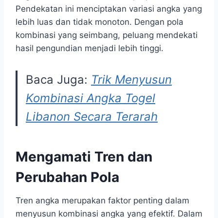
Pendekatan ini menciptakan variasi angka yang
lebih luas dan tidak monoton. Dengan pola
kombinasi yang seimbang, peluang mendekati
hasil pengundian menjadi lebih tinggi.
Baca Juga:
Trik Menyusun
Kombinasi Angka Togel
Libanon Secara Terarah
Mengamati Tren dan
Perubahan Pola
Tren angka merupakan faktor penting dalam
menyusun kombinasi angka yang efektif. Dalam