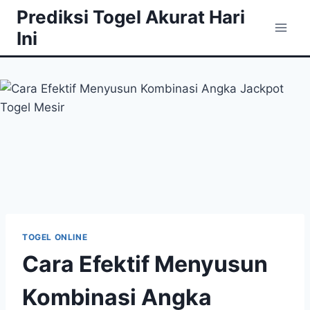
Skip
Prediksi Togel Akurat Hari
to
Ini
content
TOGEL ONLINE
Cara Efektif Menyusun
Kombinasi Angka