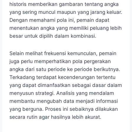
historis memberikan gambaran tentang angka
yang sering muncul maupun yang jarang keluar.
Dengan memahami pola ini, pemain dapat
menentukan angka yang memiliki peluang lebih
besar untuk dipilih dalam kombinasi.
Selain melihat frekuensi kemunculan, pemain
juga perlu memperhatikan pola pergerakan
angka dari satu periode ke periode berikutnya.
Terkadang terdapat kecenderungan tertentu
yang dapat dimanfaatkan sebagai dasar dalam
menyusun strategi. Analisis yang mendalam
membantu mengubah data menjadi informasi
yang berguna. Proses ini sebaiknya dilakukan
secara rutin agar hasilnya lebih akurat.