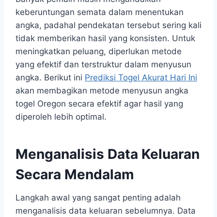
keberuntungan semata dalam menentukan
angka, padahal pendekatan tersebut sering kali
tidak memberikan hasil yang konsisten. Untuk
meningkatkan peluang, diperlukan metode
yang efektif dan terstruktur dalam menyusun
angka. Berikut ini
Prediksi Togel Akurat Hari Ini
akan membagikan metode menyusun angka
togel Oregon secara efektif agar hasil yang
diperoleh lebih optimal.
Menganalisis Data Keluaran
Secara Mendalam
Langkah awal yang sangat penting adalah
menganalisis data keluaran sebelumnya. Data